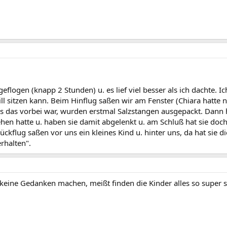
geflogen (knapp 2 Stunden) u. es lief viel besser als ich dachte. 
l sitzen kann. Beim Hinflug saßen wir am Fenster (Chiara hatte no
Als das vorbei war, wurden erstmal Salzstangen ausgepackt. Dann 
sehen hatte u. haben sie damit abgelenkt u. am Schluß hat sie doc
kflug saßen vor uns ein kleines Kind u. hinter uns, da hat sie d
rhalten".
r keine Gedanken machen, meißt finden die Kinder alles so super