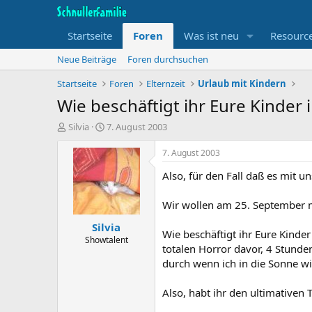
Startseite
Foren
Was ist neu
Resourc
Neue Beiträge
Foren durchsuchen
Startseite
Foren
Elternzeit
Urlaub mit Kindern
Wie beschäftigt ihr Eure Kinder
T
B
Silvia
7. August 2003
h
e
e
g
7. August 2003
m
i
Also, für den Fall daß es mit u
e
n
n
n
s
d
Wir wollen am 25. September mi
t
a
Silvia
a
t
Wie beschäftigt ihr Eure Kinder
r
u
Showtalent
totalen Horror davor, 4 Stund
t
m
durch wenn ich in die Sonne wil
e
r
Also, habt ihr den ultimativen 