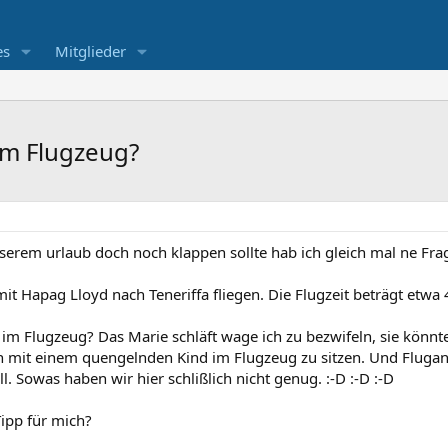
es
Mitglieder
 im Flugzeug?
nserem urlaub doch noch klappen sollte hab ich gleich mal ne Fra
t Hapag Lloyd nach Teneriffa fliegen. Die Flugzeit beträgt etwa 
 im Flugzeug? Das Marie schläft wage ich zu bezwifeln, sie könnt
en mit einem quengelnden Kind im Flugzeug zu sitzen. Und Fluga
l. Sowas haben wir hier schlißlich nicht genug. :-D :-D :-D
Tipp für mich?