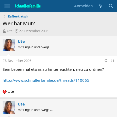
Anmelden
Kaffeeklatsch
Wer hat Mut?
T
B
Ute
27. Dezember 2006
h
e
e
g
Ute
m
i
mit Engeln unterwegs ....
e
n
n
n
s
d
27. Dezember 2006
#1
t
a
a
t
Sein Leben mal etwas zu hinterleuchten, neu zu ordnen?
r
u
t
m
http://www.schnullerfamilie.de/threads/110065
e
r
Ute
Ute
mit Engeln unterwegs ....