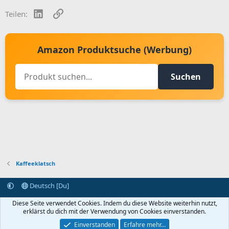
LinkedIn
Link
Teilen:
Amazon Produktsuche (Werbung)
Suchen
Kaffeeklatsch
Deutsch [Du]
Kontakt aufnehmen
Bedingungen und Regeln
Datenschutz
Diese Seite verwendet Cookies. Indem du diese Website weiterhin nutzt,
Hilfe
Startseite
R
erklärst du dich mit der Verwendung von Cookies einverstanden.
S
S
Einverstanden
Erfahre mehr…
®
Community platform by XenForo
© 2010-2024 XenForo Ltd.