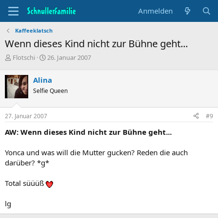
Anmelden
Kaffeeklatsch
Wenn dieses Kind nicht zur Bühne geht...
T
B
Flotschi
26. Januar 2007
h
e
e
g
Alina
m
i
Selfie Queen
e
n
n
n
s
d
27. Januar 2007
#9
t
a
a
t
AW: Wenn dieses Kind nicht zur Bühne geht...
r
u
t
m
Yonca und was will die Mutter gucken? Reden die auch
e
darüber? *g*
r
Total süüüß
lg