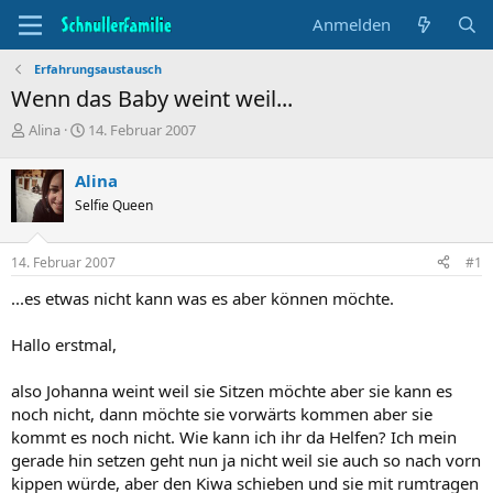
Anmelden
Erfahrungsaustausch
Wenn das Baby weint weil...
T
B
Alina
14. Februar 2007
h
e
e
g
Alina
m
i
Selfie Queen
e
n
n
n
s
d
14. Februar 2007
#1
t
a
a
t
...es etwas nicht kann was es aber können möchte.
r
u
t
m
Hallo erstmal,
e
r
also Johanna weint weil sie Sitzen möchte aber sie kann es
noch nicht, dann möchte sie vorwärts kommen aber sie
kommt es noch nicht. Wie kann ich ihr da Helfen? Ich mein
gerade hin setzen geht nun ja nicht weil sie auch so nach vorn
kippen würde, aber den Kiwa schieben und sie mit rumtragen