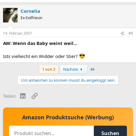
Cornelia
Ex-Exilfriesin
14. Februar 2007
#8
AW: Wenn das Baby weint weil...
Ists vielleicht ein Widder oder Stier?
Letzte
1 von 2
Nächste
Um antworten zu können musst du eingeloggt sein.
LinkedIn
Link
Teilen:
Amazon Produktsuche (Werbung)
Suchen