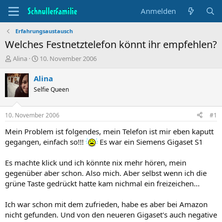
Anmelden
Erfahrungsaustausch
Welches Festnetztelefon könnt ihr empfehlen?
T
B
Alina
10. November 2006
h
e
e
g
Alina
m
i
Selfie Queen
e
n
n
n
s
d
10. November 2006
#1
t
a
a
t
Mein Problem ist folgendes, mein Telefon ist mir eben kaputt
r
u
gegangen, einfach so!!!
Es war ein Siemens Gigaset S1
t
m
e
Es machte klick und ich könnte nix mehr hören, mein
r
gegenüber aber schon. Also mich. Aber selbst wenn ich die
grüne Taste gedrückt hatte kam nichmal ein freizeichen...
Ich war schon mit dem zufrieden, habe es aber bei Amazon
nicht gefunden. Und von den neueren Gigaset's auch negative