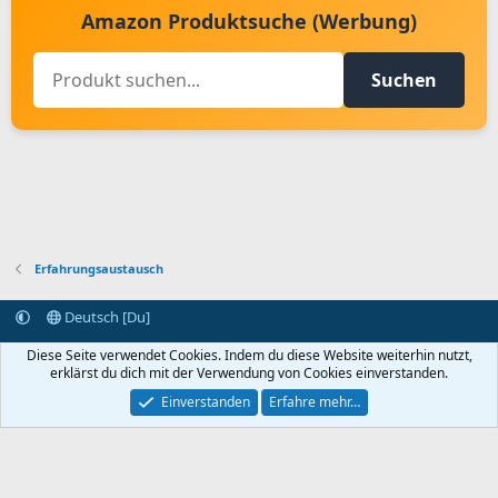
Amazon Produktsuche (Werbung)
Suchen
Erfahrungsaustausch
Deutsch [Du]
Kontakt aufnehmen
Bedingungen und Regeln
Datenschutz
Diese Seite verwendet Cookies. Indem du diese Website weiterhin nutzt,
Hilfe
Startseite
R
erklärst du dich mit der Verwendung von Cookies einverstanden.
S
S
Einverstanden
Erfahre mehr…
®
Community platform by XenForo
© 2010-2024 XenForo Ltd.