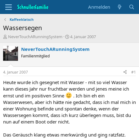
Anmelden
Kaffeeklatsch
Wassersegen
T
B
NeverTouchARunningSystem
4. Januar 2007
h
e
e
g
NeverTouchARunningSystem
m
i
Familienmitglied
e
n
n
n
s
d
4. Januar 2007
#1
t
a
a
t
Heute wurde ich gesegnet mit Wasser - mit so viel Wasser
r
u
kann dieses Jahr nur fruchtbar werden und jenes meine ich
t
m
ernst und im positiven Sinne
. Ich bin eh ein
e
Wasserwesen, aber ich hätte nie gedacht, dass ich mal mich in
r
einer Wohnung befinde und spontan denke, wenn der
Wassersegen kommt, dass ich kurz überlegen muss, bist du
nun auf einem Boot oder nicht.
Das Geräusch klang etwas merkwürdig und ging ratzfatz.