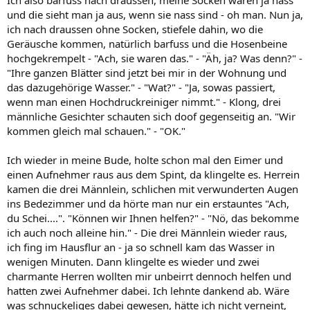
und die sieht man ja aus, wenn sie nass sind - oh man. Nun ja,
ich nach draussen ohne Socken, stiefele dahin, wo die
Geräusche kommen, natürlich barfuss und die Hosenbeine
hochgekrempelt - "Ach, sie waren das." - "Äh, ja? Was denn?" -
"Ihre ganzen Blätter sind jetzt bei mir in der Wohnung und
das dazugehörige Wasser." - "Wat?" - "Ja, sowas passiert,
wenn man einen Hochdruckreiniger nimmt." - Klong, drei
männliche Gesichter schauten sich doof gegenseitig an. "Wir
kommen gleich mal schauen." - "OK."
Ich wieder in meine Bude, holte schon mal den Eimer und
einen Aufnehmer raus aus dem Spint, da klingelte es. Herrein
kamen die drei Männlein, schlichen mit verwunderten Augen
ins Bedezimmer und da hörte man nur ein erstauntes "Ach,
du Schei....". "Können wir Ihnen helfen?" - "Nö, das bekomme
ich auch noch alleine hin." - Die drei Männlein wieder raus,
ich fing im Hausflur an - ja so schnell kam das Wasser in
wenigen Minuten. Dann klingelte es wieder und zwei
charmante Herren wollten mir unbeirrt dennoch helfen und
hatten zwei Aufnehmer dabei. Ich lehnte dankend ab. Wäre
was schnuckeliges dabei gewesen, hätte ich nicht verneint,