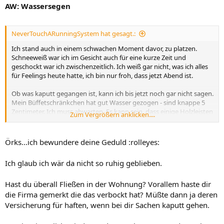
AW: Wassersegen
NeverTouchARunningSystem hat gesagt.:
Ich stand auch in einem schwachen Moment davor, zu platzen.
Schneeweiß war ich im Gesicht auch für eine kurze Zeit und
geschockt war ich zwischenzeitlich. Ich weiß gar nicht, was ich alles
für Feelings heute hatte, ich bin nur froh, dass jetzt Abend ist.
Ob was kaputt gegangen ist, kann ich bis jetzt noch gar nicht sagen.
Mein Büffetschränkchen hat gut Wasser gezogen - sind knappe 5
Zentimeter. Ich muss abwarten. Es kann sein, dass einige Holzleisten
Zum Vergrößern anklicken....
zuviel Wasser gezogen hatten und bersten - ich weiß es nicht. An
einigen Wandabschnitten kroch das Wasser auch etwas hoch - die
Heizungen habe ich höher gedreht. Abwarten und :zeitung: .
Örks...ich bewundere deine Geduld :rolleyes:
LG,
Ich glaub ich wär da nicht so ruhig geblieben.
Claudia
Hast du überall Fließen in der Wohnung? Vorallem haste dir
die Firma gemerkt die das verbockt hat? Müßte dann ja deren
Versicherung für haften, wenn bei dir Sachen kaputt gehen.