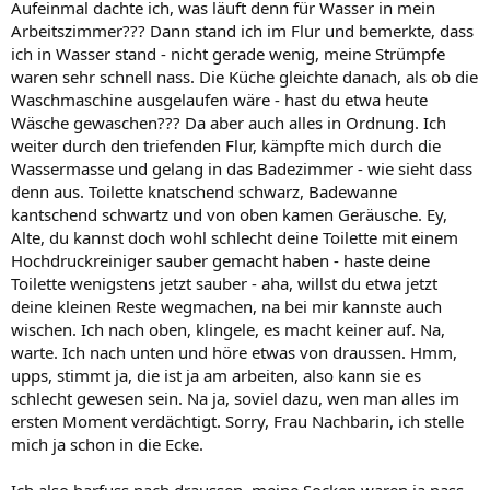
Aufeinmal dachte ich, was läuft denn für Wasser in mein
Arbeitszimmer??? Dann stand ich im Flur und bemerkte, dass
ich in Wasser stand - nicht gerade wenig, meine Strümpfe
waren sehr schnell nass. Die Küche gleichte danach, als ob die
Waschmaschine ausgelaufen wäre - hast du etwa heute
Wäsche gewaschen??? Da aber auch alles in Ordnung. Ich
weiter durch den triefenden Flur, kämpfte mich durch die
Wassermasse und gelang in das Badezimmer - wie sieht dass
denn aus. Toilette knatschend schwarz, Badewanne
kantschend schwartz und von oben kamen Geräusche. Ey,
Alte, du kannst doch wohl schlecht deine Toilette mit einem
Hochdruckreiniger sauber gemacht haben - haste deine
Toilette wenigstens jetzt sauber - aha, willst du etwa jetzt
deine kleinen Reste wegmachen, na bei mir kannste auch
wischen. Ich nach oben, klingele, es macht keiner auf. Na,
warte. Ich nach unten und höre etwas von draussen. Hmm,
upps, stimmt ja, die ist ja am arbeiten, also kann sie es
schlecht gewesen sein. Na ja, soviel dazu, wen man alles im
ersten Moment verdächtigt. Sorry, Frau Nachbarin, ich stelle
mich ja schon in die Ecke.
Ich also barfuss nach draussen, meine Socken waren ja nass