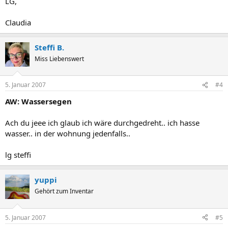
LG,
Claudia
Steffi B.
Miss Liebenswert
5. Januar 2007
#4
AW: Wassersegen
Ach du jeee ich glaub ich wäre durchgedreht.. ich hasse
wasser.. in der wohnung jedenfalls..
lg steffi
yuppi
Gehört zum Inventar
5. Januar 2007
#5