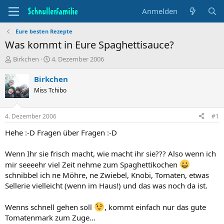
Anmelden
Eure besten Rezepte
Was kommt in Eure Spaghettisauce?
T
B
Birkchen
4. Dezember 2006
h
e
e
g
Birkchen
m
i
Miss Tchibo
e
n
n
n
s
d
4. Dezember 2006
#1
t
a
a
t
Hehe :-D Fragen über Fragen :-D
r
u
t
m
Wenn Ihr sie frisch macht, wie macht ihr sie??? Also wenn ich
e
mir seeeehr viel Zeit nehme zum Spaghettikochen
r
schnibbel ich ne Möhre, ne Zwiebel, Knobi, Tomaten, etwas
Sellerie vielleicht (wenn im Haus!) und das was noch da ist.
Wenns schnell gehen soll
, kommt einfach nur das gute
Tomatenmark zum Zuge...