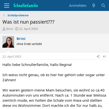
Anmelden
Schlafprobleme
Was ist nun passiert???
T
B
Brini
22. April 2003
h
e
e
g
Brini
m
i
ohne Ende verliebt
e
n
n
n
s
d
22. April 2003
#1
t
a
a
t
Hallo liebe Schnullerfamilie, hallo Regina!
r
u
t
m
Ich weiss nicht genau, ob es hier her gehört oder sogar unter
e
Zahnen!
r
Wir waren gestern meine Mam besuchen, sie wohnt so ca.40
Autominuten von uns entfernt. Nach ca. 1 Stunde war Melissa
ziemlich müde, wir holten die Schale vom Kiwa und stellten
diese ins Wohnzimmer. Dort machte ich die Tür nur halb zu,