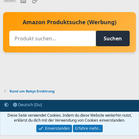
Teilen:
Amazon Produktsuche (Werbung)
Suchen
Rund um Babys Ernährung
Deutsch [Du]
Kontakt aufnehmen
Bedingungen und Regeln
Datenschutz
Diese Seite verwendet Cookies. Indem du diese Website weiterhin nutzt,
Hilfe
Startseite
R
erklärst du dich mit der Verwendung von Cookies einverstanden.
S
S
Einverstanden
Erfahre mehr…
®
Community platform by XenForo
© 2010-2024 XenForo Ltd.