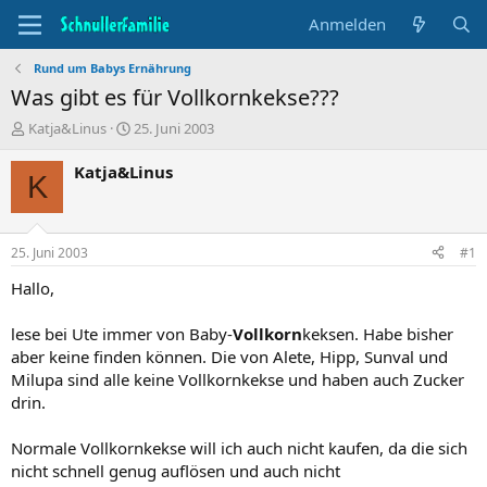
Anmelden
Rund um Babys Ernährung
Was gibt es für Vollkornkekse???
T
B
Katja&Linus
25. Juni 2003
h
e
e
g
Katja&Linus
K
m
i
e
n
n
n
s
d
25. Juni 2003
#1
t
a
a
t
Hallo,
r
u
t
m
lese bei Ute immer von Baby-
Vollkorn
keksen. Habe bisher
e
aber keine finden können. Die von Alete, Hipp, Sunval und
r
Milupa sind alle keine Vollkornkekse und haben auch Zucker
drin.
Normale Vollkornkekse will ich auch nicht kaufen, da die sich
nicht schnell genug auflösen und auch nicht