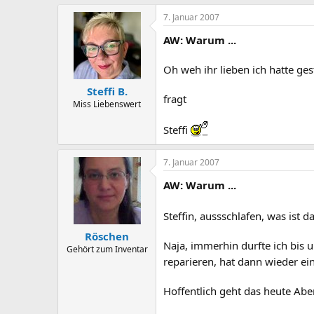
7. Januar 2007
AW: Warum ...
Oh weh ihr lieben ich hatte ges
Steffi B.
fragt
Miss Liebenswert
Steffi
7. Januar 2007
AW: Warum ...
Steffin, aussschlafen, was ist d
Röschen
Naja, immerhin durfte ich bis 
Gehört zum Inventar
reparieren, hat dann wieder ei
Hoffentlich geht das heute Aben