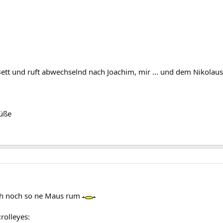
Bett und ruft abwechselnd nach Joachim, mir ... und dem Nikola
rüße
uch noch so ne Maus rum
rolleyes: