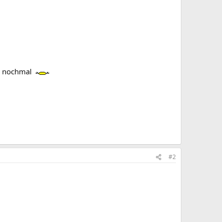
us nochmal
#2