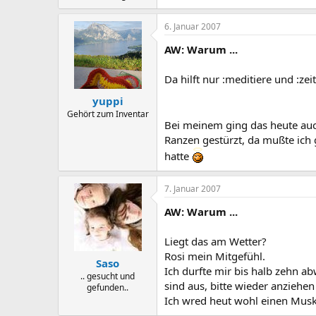
6. Januar 2007
AW: Warum ...
Da hilft nur :meditiere und :zei
yuppi
Gehört zum Inventar
Bei meinem ging das heute auc
Ranzen gestürzt, da mußte ich 
hatte
7. Januar 2007
AW: Warum ...
Liegt das am Wetter?
Rosi mein Mitgefühl.
Saso
Ich durfte mir bis halb zehn 
.. gesucht und
sind aus, bitte wieder anziehen 
gefunden..
Ich wred heut wohl einen Mus