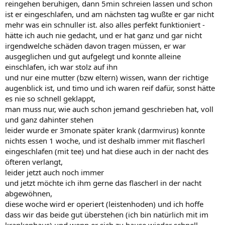
reingehen beruhigen, dann 5min schreien lassen und schon
ist er eingeschlafen, und am nächsten tag wußte er gar nicht
mehr was ein schnuller ist. also alles perfekt funktioniert -
hätte ich auch nie gedacht, und er hat ganz und gar nicht
irgendwelche schäden davon tragen müssen, er war
ausgeglichen und gut aufgelegt und konnte alleine
einschlafen, ich war stolz auf ihn
und nur eine mutter (bzw eltern) wissen, wann der richtige
augenblick ist, und timo und ich waren reif dafür, sonst hätte
es nie so schnell geklappt,
man muss nur, wie auch schon jemand geschrieben hat, voll
und ganz dahinter stehen
leider wurde er 3monate später krank (darmvirus) konnte
nichts essen 1 woche, und ist deshalb immer mit flascherl
eingeschlafen (mit tee) und hat diese auch in der nacht des
öfteren verlangt,
leider jetzt auch noch immer
und jetzt möchte ich ihm gerne das flascherl in der nacht
abgewöhnen,
diese woche wird er operiert (leistenhoden) und ich hoffe
dass wir das beide gut überstehen (ich bin natürlich mit im
krankenhaus) und wenn er sich zu hause wieder schnell