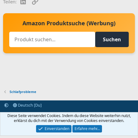
LinkedIn
Link
Teilen:
Amazon Produktsuche (Werbung)
Suchen
Schlafprobleme
Deutsch [Du]
Kontakt aufnehmen
Bedingungen und Regeln
Datenschutz
Diese Seite verwendet Cookies. Indem du diese Website weiterhin nutzt,
Hilfe
Startseite
R
erklärst du dich mit der Verwendung von Cookies einverstanden.
S
S
Einverstanden
Erfahre mehr…
®
Community platform by XenForo
© 2010-2024 XenForo Ltd.