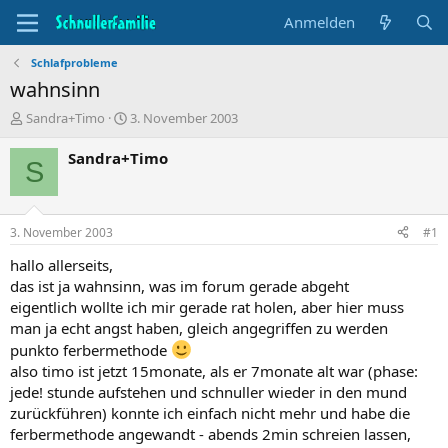
Anmelden
Schlafprobleme
wahnsinn
T
B
Sandra+Timo
3. November 2003
h
e
e
g
Sandra+Timo
S
m
i
e
n
n
n
s
d
3. November 2003
#1
t
a
a
t
hallo allerseits,
r
u
das ist ja wahnsinn, was im forum gerade abgeht
t
m
eigentlich wollte ich mir gerade rat holen, aber hier muss
e
man ja echt angst haben, gleich angegriffen zu werden
r
punkto ferbermethode
also timo ist jetzt 15monate, als er 7monate alt war (phase:
jede! stunde aufstehen und schnuller wieder in den mund
zurückführen) konnte ich einfach nicht mehr und habe die
ferbermethode angewandt - abends 2min schreien lassen,