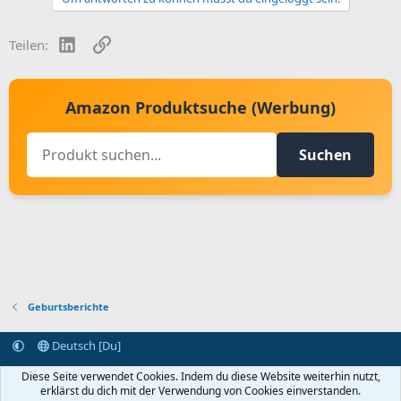
LinkedIn
Link
Teilen:
Amazon Produktsuche (Werbung)
Suchen
Geburtsberichte
Deutsch [Du]
Kontakt aufnehmen
Bedingungen und Regeln
Datenschutz
Diese Seite verwendet Cookies. Indem du diese Website weiterhin nutzt,
Hilfe
Startseite
R
erklärst du dich mit der Verwendung von Cookies einverstanden.
S