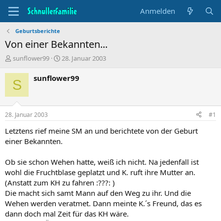
Anmelden
Geburtsberichte
Von einer Bekannten...
T
B
sunflower99
28. Januar 2003
h
e
e
g
sunflower99
S
m
i
e
n
n
n
s
d
28. Januar 2003
#1
t
a
a
t
Letztens rief meine SM an und berichtete von der Geburt
r
u
einer Bekannten.
t
m
e
Ob sie schon Wehen hatte, weiß ich nicht. Na jedenfall ist
r
wohl die Fruchtblase geplatzt und K. ruft ihre Mutter an.
(Anstatt zum KH zu fahren :???: )
Die macht sich samt Mann auf den Weg zu ihr. Und die
Wehen werden veratmet. Dann meinte K.´s Freund, das es
dann doch mal Zeit für das KH wäre.