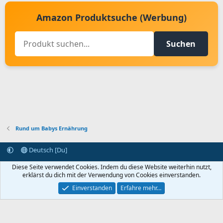
Amazon Produktsuche (Werbung)
Suchen
Rund um Babys Ernährung
Deutsch [Du]
Kontakt aufnehmen
Bedingungen und Regeln
Datenschutz
Diese Seite verwendet Cookies. Indem du diese Website weiterhin nutzt,
Hilfe
Startseite
R
erklärst du dich mit der Verwendung von Cookies einverstanden.
S
S
Einverstanden
Erfahre mehr…
®
Community platform by XenForo
© 2010-2024 XenForo Ltd.