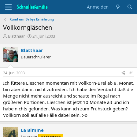
Anmelden
Rund um Babys Ernährung
Vollkorngläschen
T
B
Blatthaar
24. Juni 2003
h
e
e
g
Blatthaar
m
i
Dauerschnullerer
e
n
n
n
s
d
24. Juni 2003
#1
t
a
a
t
Ich füttere Lieschen momentan mit Vollkorn-Brei ab 8. Monat,
r
u
bin aber damit nicht zufrieden. Ich habe den Verdacht daß die
t
m
Menge nicht mehr ausreicht und schaute im Regal nach
e
größeren Portionen. Lieschen ist jetzt 10 Monate alt und ich
r
habe nichts gefunden. Was kann ich zum Frühstück geben?
Vollkorn soll auf alle Fälle dabei sein. :-o
La Bimme
Leseratte
Moderatorin