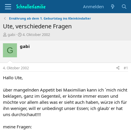
Anmelden
Ernährung ab dem 1. Geburtstag ins Kleinkindalter
Ute, verschiedene Fragen
T
B
gabi
4. Oktober 2002
h
e
e
g
gabi
G
m
i
e
n
n
n
s
d
4. Oktober 2002
#1
t
a
a
t
Hallo Ute,
r
u
t
m
über mangelnden Appetit bei Maximilian kann ich ´mich nicht
e
beklagen, ganz im Gegenteil, er könnte immer essen und
r
möchte vor allem alles was er sieht auch haben, würze ich für
ihn weniger, will er unbedingt unser Essen; ich glaub' er hat
uns durchschaut!!!!
meine Fragen: