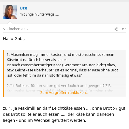
Ute
mit Engeln unterwegs ....
5. Oktober 2002
#2
Hallo Gabi,
1. Maximilian mag immer kosten, und meistens schmeckt mein
Käsebrot natürlich besser als seines.
Ist auch camembertartiger Käse (Geramont Kräuter leicht) okay,
bzw. Leichtkäse überhaupt? Ist es normal, dass er Käse ohne Brot
isst, oder fehlt im da nährstoffmäßig etwas?
2. Ist Rohkost für ihn schon gut verdaulich und geeignet? Z.B.
Krautsalat, Karotten-Apfel-Rohkost mit Joghurt-Dressing, rohe
Zum Vergrößern anklicken....
Salatgutke, Essigmarinade? Er isst einfach alles!
3. Im Hinblick auf Weihnachts- und Adventzeit: wie schaut es mit
zu 1. Ja Maximillian darf Leichtkäse essen .... ohne Brot :-? gut
Zitrusfrüchten, getrocknetem Obst (Feigen, Zwetschken,..) und
das Brot sollte er auch essen ..... der Käse kann daneben
Nüssen (Erdnüsse) aus?
liegen - und im Wechsel gefuttert werden.