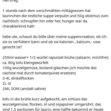
nachtrag:
1 stunde nach dem verschmähten mittagsessen hat
laurinchen die restliche suppe verputzt und 50g obstmus zum
nachtisch. schnupfen hin oder her, hunger war da.
charakterkind halt!
liebe ute, schaust du bitte über meine suppencreation, ob ich
sie so verfüttern kann und ob sie kalorien-, kalzium,- usw.
gerecht ist?
250ml wasser+ 1/2 würfel rapunzel brühe (salzarm, milchfrei)
ca. 80g tofu kleingewürfelt
100g wurzelgemüse, bioland-gläschen (ich möchte das
nächste mal durch tomatenpüree ersetzen)
3-4L dinkelflocken
2L öl
2ML SOM (anstatt sahne)
tofu in die brühe kurz aufgekocht, am schluss das
wurzelgemüse, flocken, öl und sojapulver umgerührt. das
sind 1,5 portionen für laurin, eine hälfte bekommt er heute