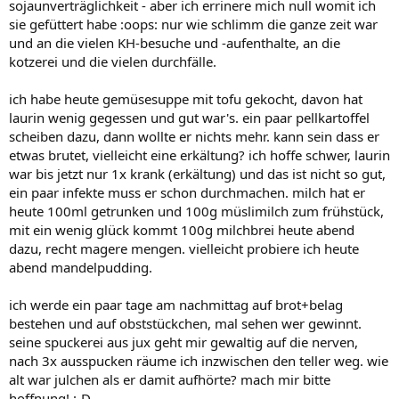
sojaunverträglichkeit - aber ich errinere mich null womit ich
sie gefüttert habe :oops: nur wie schlimm die ganze zeit war
und an die vielen KH-besuche und -aufenthalte, an die
kotzerei und die vielen durchfälle.
ich habe heute gemüsesuppe mit tofu gekocht, davon hat
laurin wenig gegessen und gut war's. ein paar pellkartoffel
scheiben dazu, dann wollte er nichts mehr. kann sein dass er
etwas brutet, vielleicht eine erkältung? ich hoffe schwer, laurin
war bis jetzt nur 1x krank (erkältung) und das ist nicht so gut,
ein paar infekte muss er schon durchmachen. milch hat er
heute 100ml getrunken und 100g müslimilch zum frühstück,
mit ein wenig glück kommt 100g milchbrei heute abend
dazu, recht magere mengen. vielleicht probiere ich heute
abend mandelpudding.
ich werde ein paar tage am nachmittag auf brot+belag
bestehen und auf obststückchen, mal sehen wer gewinnt.
seine spuckerei aus jux geht mir gewaltig auf die nerven,
nach 3x ausspucken räume ich inzwischen den teller weg. wie
alt war julchen als er damit aufhörte? mach mir bitte
hoffnung! :-D