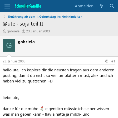
Anmelden
Ernährung ab dem 1. Geburtstag ins Kleinkindalter
@ute - soja teil II
T
B
gabriela
23. Januar 2003
h
e
e
g
gabriela
G
m
i
e
n
n
n
s
d
23. Januar 2003
#1
t
a
a
t
hallo ute, ich kopiere dir die neusten fragen aus dem anderen
r
u
posting, damit du nicht so viel umblättern must, alex und ich
t
m
haben viel zu quatschen :-D
e
r
liebe ute,
danke für die mühe
eigentlich müsste ich selber wissen
was man geben kann - flavia hatte ja milch- und