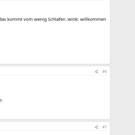
.... das kommt vom wenig Schlafen :wink: willkommen
#6
?:
#7