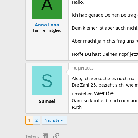
A
Hallo,
ich hab gerade Deinen Beitrag
Anna Lena
Dein kleiner ist aber auch nich
Familienmitglied
Aber macht ja nichts frag uns ru
Hoffe Du hast Deinen Kopf jet
18. Juni 2003
S
Also, ich versuche es nochmal:
Die Zahl 25. bezieht sich, wie
werde
umstellen
.
Ganz so konfus bin ich nun auc
Sumsel
Ruth
1
2
Nächste
LinkedIn
Link
Teilen: