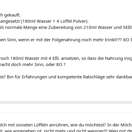
ch gekauft.
ngesetzt (180ml Wasser + 4 Löffel Pulver).
als normale Menge eine Zubereitung von 210ml Wasser und 5Eßl.
en Sinn, wenn er mit der Folgenahrung noch mehr trinkt??? 8O I
och 180ml Wasser mit 4 Eßl. ansetzen, so dass die Nahrung insge
 macht doch mehr Sinn, oder 8O ?
e? Bin für Erfahrungen und kompetente Ratschläge sehr dankbar, 
lch mit sovielen Löffeln anrühren, wie du möchtest? In der Milch
l, wie angegeben ist, nicht mehr und nicht weniger!!! Weg mit dem