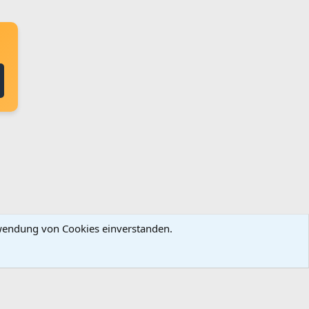
erwendung von Cookies einverstanden.
ingungen und Regeln
Datenschutz
Hilfe
Startseite
R
S
S