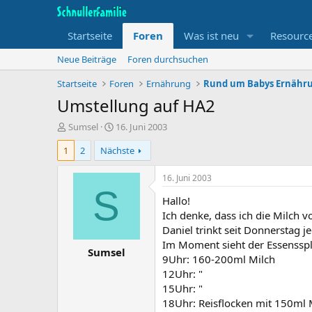
Startseite
Foren
Was ist neu
Resourc
Neue Beiträge
Foren durchsuchen
Startseite
Foren
Ernährung
Rund um Babys Ernähr
Umstellung auf HA2
T
B
Sumsel
16. Juni 2003
h
e
1
2
Nächste
e
g
m
i
e
n
16. Juni 2003
n
n
S
Hallo!
s
d
t
a
Ich denke, dass ich die Milch
a
t
Daniel trinkt seit Donnerstag 
r
u
Im Moment sieht der Essensspl
Sumsel
t
m
9Uhr: 160-200ml Milch
e
12Uhr: "
r
15Uhr: "
18Uhr: Reisflocken mit 150ml M