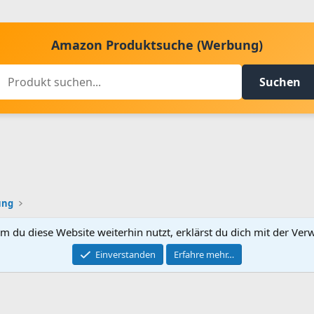
Amazon Produktsuche (Werbung)
Suchen
ung
m du diese Website weiterhin nutzt, erklärst du dich mit der V
Kontakt aufnehmen
Bed
Einverstanden
Erfahre mehr…
®
Community platform by XenForo
© 2010-2024 XenForo Ltd.