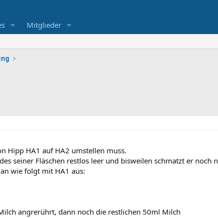
es
Mitglieder
ung
 von Hipp HA1 auf HA2 umstellen muss.
jedes seiner Fläschen restlos leer und bisweilen schmatzt er no
an wie folgt mit HA1 aus:
ilch angrerührt, dann noch die restlichen 50ml Milch