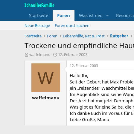
Startseite
Foren
Was ist neu
Resourc
Neue Beiträge
Foren durchsuchen
Startseite
Foren
Lebenshilfe, Rat & Trost
Ratgeber
Trockene und empfindliche Hau
T
B
waffelmanu
12. Februar 2003
h
e
e
g
12. Februar 2003
m
i
W
Hallo Ihr,
e
n
n
n
Seit der Geburt hat Max Proble
s
d
ein „reizendes“ Waschmittel b
t
a
Im Augenblick sind seine Wange
waffelmanu
a
t
Der Arzt hat mir jetzt Dermap
r
u
Was gibt es für eine Salbe, die 
t
m
Ich danke Euch im voraus für 
e
r
Liebe Grüße, Manu