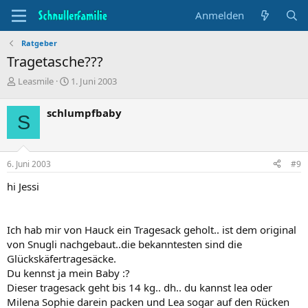
Anmelden
Ratgeber
Tragetasche???
T
B
Leasmile
1. Juni 2003
h
e
e
g
schlumpfbaby
S
m
i
e
n
n
n
s
d
6. Juni 2003
#9
t
a
a
t
hi Jessi
r
u
t
m
e
Ich hab mir von Hauck ein Tragesack geholt.. ist dem original
r
von Snugli nachgebaut..die bekanntesten sind die
Glückskäfertragesäcke.
Du kennst ja mein Baby :?
Dieser tragesack geht bis 14 kg.. dh.. du kannst lea oder
Milena Sophie darein packen und Lea sogar auf den Rücken