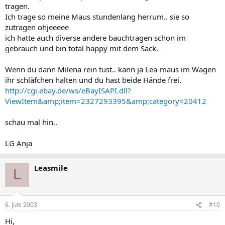
tragen.
Ich trage so meine Maus stundenlang herrum.. sie so
zutragen ohjeeeee
ich hatte auch diverse andere bauchtragen schon im
gebrauch und bin total happy mit dem Sack.
Wenn du dann Milena rein tust.. kann ja Lea-maus im Wagen
ihr schläfchen halten und du hast beide Hände frei.
http://cgi.ebay.de/ws/eBayISAPI.dll?
ViewItem&amp;item=2327293395&amp;category=20412
schau mal hin..
LG Anja
Leasmile
L
6. Juni 2003
#10
Hi,