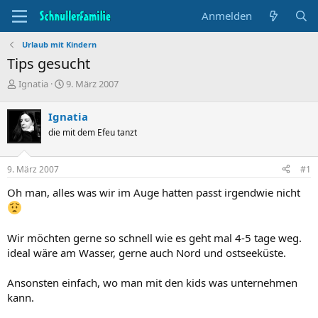
Anmelden
Urlaub mit Kindern
Tips gesucht
T
B
Ignatia
9. März 2007
h
e
e
g
Ignatia
m
i
die mit dem Efeu tanzt
e
n
n
n
s
d
9. März 2007
#1
t
a
a
t
Oh man, alles was wir im Auge hatten passt irgendwie nicht
r
u
t
m
e
r
Wir möchten gerne so schnell wie es geht mal 4-5 tage weg.
ideal wäre am Wasser, gerne auch Nord und ostseeküste.
Ansonsten einfach, wo man mit den kids was unternehmen
kann.