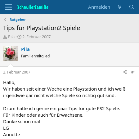
Anmelden
Ratgeber
Tips für Playstation2 Spiele
T
B
Pila
2. Februar 2007
h
e
e
g
Pila
m
i
Familienmitglied
e
n
n
n
s
d
2. Februar 2007
#1
t
a
a
t
Hallo,
r
u
Wir haben seit einer Woche eine Playstation und ich weiß
t
m
irgendwie gar nicht welche Spiele so richtig gut sind.
e
r
Drum hätte ich gerne ein paar Tips für gute PS2 Spiele.
Für Kinder oder auch für Erwachsene.
Danke schon mal
LG
Annette