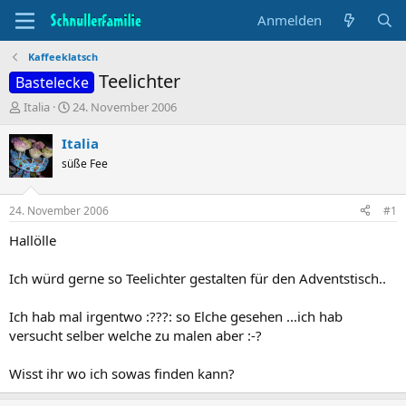
Anmelden
Kaffeeklatsch
Teelichter
Bastelecke
T
B
Italia
24. November 2006
h
e
e
g
Italia
m
i
süße Fee
e
n
n
n
s
d
24. November 2006
#1
t
a
a
t
Hallölle
r
u
t
m
Ich würd gerne so Teelichter gestalten für den Adventstisch..
e
r
Ich hab mal irgentwo :???: so Elche gesehen ...ich hab
versucht selber welche zu malen aber :-?
Wisst ihr wo ich sowas finden kann?