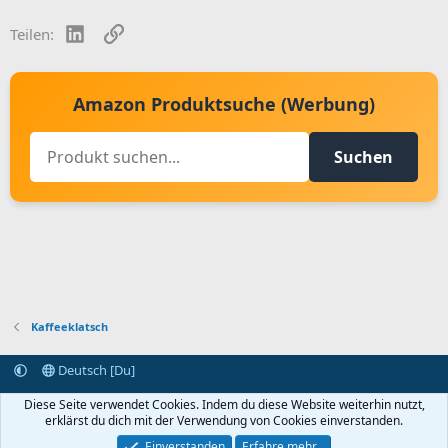
LinkedIn
Link
Teilen:
Amazon Produktsuche (Werbung)
Suchen
Kaffeeklatsch
Deutsch [Du]
Kontakt aufnehmen
Bedingungen und Regeln
Datenschutz
Diese Seite verwendet Cookies. Indem du diese Website weiterhin nutzt,
Hilfe
Startseite
R
erklärst du dich mit der Verwendung von Cookies einverstanden.
S
S
Einverstanden
Erfahre mehr…