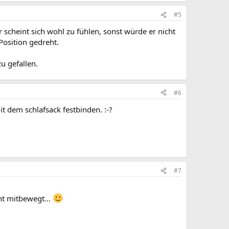
#5
 scheint sich wohl zu fühlen, sonst würde er nicht
Position gedreht.
u gefallen.
#6
t dem schlafsack festbinden. :-?
#7
ht mitbewegt...