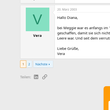
20. März 2003
V
Hallo Diana,
bei Meggie war es anfangs im "
geschaffen, damit sie sich nich
Vera
Leere war. Und seit dem verrut
Liebe Grüße,
Vera
1
2
Nächste
LinkedIn
Link
Teilen: