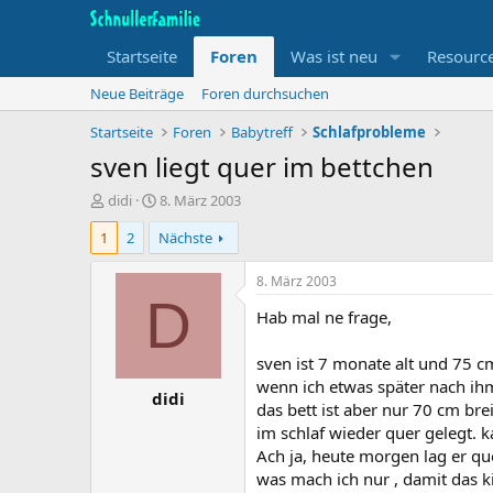
Startseite
Foren
Was ist neu
Resourc
Neue Beiträge
Foren durchsuchen
Startseite
Foren
Babytreff
Schlafprobleme
sven liegt quer im bettchen
T
B
didi
8. März 2003
h
e
1
2
Nächste
e
g
m
i
e
n
8. März 2003
n
n
D
Hab mal ne frage,
s
d
t
a
a
t
sven ist 7 monate alt und 75 cm
r
u
wenn ich etwas später nach ihm
didi
t
m
das bett ist aber nur 70 cm bre
e
im schlaf wieder quer gelegt. k
r
Ach ja, heute morgen lag er qu
was mach ich nur , damit das kin