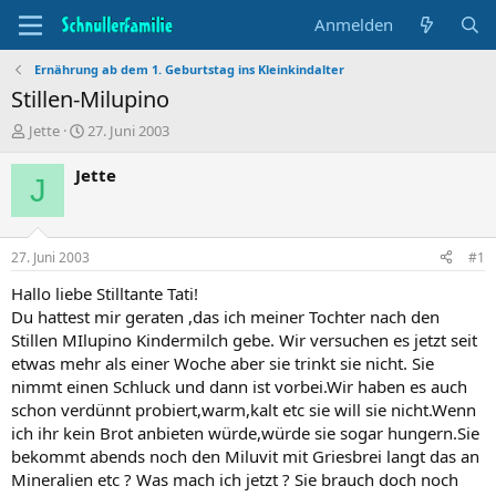
Anmelden
Ernährung ab dem 1. Geburtstag ins Kleinkindalter
Stillen-Milupino
T
B
Jette
27. Juni 2003
h
e
e
g
Jette
J
m
i
e
n
n
n
s
d
27. Juni 2003
#1
t
a
a
t
Hallo liebe Stilltante Tati!
r
u
Du hattest mir geraten ,das ich meiner Tochter nach den
t
m
Stillen MIlupino Kindermilch gebe. Wir versuchen es jetzt seit
e
etwas mehr als einer Woche aber sie trinkt sie nicht. Sie
r
nimmt einen Schluck und dann ist vorbei.Wir haben es auch
schon verdünnt probiert,warm,kalt etc sie will sie nicht.Wenn
ich ihr kein Brot anbieten würde,würde sie sogar hungern.Sie
bekommt abends noch den Miluvit mit Griesbrei langt das an
Mineralien etc ? Was mach ich jetzt ? Sie brauch doch noch