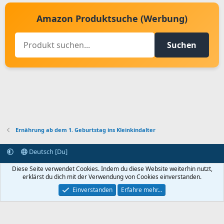
Amazon Produktsuche (Werbung)
Suchen
Ernährung ab dem 1. Geburtstag ins Kleinkindalter
Deutsch [Du]
Kontakt aufnehmen
Bedingungen und Regeln
Datenschutz
Diese Seite verwendet Cookies. Indem du diese Website weiterhin nutzt,
Hilfe
Startseite
R
erklärst du dich mit der Verwendung von Cookies einverstanden.
S
S
Einverstanden
Erfahre mehr…
®
Community platform by XenForo
© 2010-2024 XenForo Ltd.