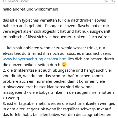
14. Oktober 2003
#5
hallo andrea und willkommen!
das ist ein typisches verhalten für die nachttrinker, sowas
habe ich auch gehabt :-D sogar die avent flasche hat er mir
verweigert als er sich abgestillt hat und hat nuk ausgewählt.
im halbschlaf lässt sich viel bequemer trinken :-? ich würde:
1. kein saft anbieten wenn er zu wenig wasser trinkt, nur
etwas tee. du trimmst ihn noch auf süss, es muss nicht sein.
www.babyernaehrung.de/obst.htm
lies dich am besten durch
die ganzen beikost-seiten durch
2. die trinklerntase ist auch übungsache und hängt auch viel
von dir ab, wie du ihm das schmackhaft machen kannst.
probiere auch ein normaler becher, damit kommen viele
trinkverwegierer besser klar. sonst sind die windel
massgebend - viele babys trinken in den augen ihrer müttern
zu wenig.
3. isst er tagsüber mehr, werden die nachtmahlzeiten weniger.
in dem alter ist ganz ok wenn ihr tagsüber schwerpunkt auf
das löffeln habt, bei allen babys werden die saugmahlzeiten