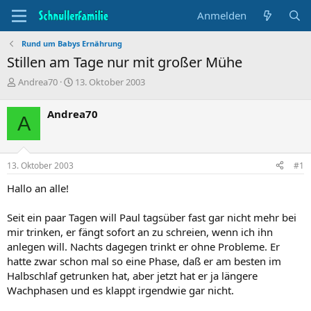
Anmelden
Rund um Babys Ernährung
Stillen am Tage nur mit großer Mühe
T
B
Andrea70
13. Oktober 2003
h
e
e
g
Andrea70
A
m
i
e
n
n
n
s
d
13. Oktober 2003
#1
t
a
a
t
Hallo an alle!
r
u
t
m
Seit ein paar Tagen will Paul tagsüber fast gar nicht mehr bei
e
mir trinken, er fängt sofort an zu schreien, wenn ich ihn
r
anlegen will. Nachts dagegen trinkt er ohne Probleme. Er
hatte zwar schon mal so eine Phase, daß er am besten im
Halbschlaf getrunken hat, aber jetzt hat er ja längere
Wachphasen und es klappt irgendwie gar nicht.