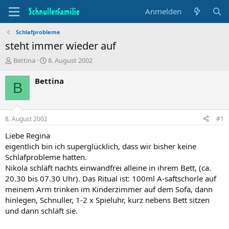
Anmelden
Schlafprobleme
steht immer wieder auf
T
B
Bettina
8. August 2002
h
e
e
g
Bettina
B
m
i
e
n
n
n
s
d
8. August 2002
#1
t
a
a
t
Liebe Regina
r
u
eigentlich bin ich superglücklich, dass wir bisher keine
t
m
Schlafprobleme hatten.
e
Nikola schläft nachts einwandfrei alleine in ihrem Bett, (ca.
r
20.30 bis 07.30 Uhr). Das Ritual ist: 100ml A-saftschorle auf
meinem Arm trinken im Kinderzimmer auf dem Sofa, dann
hinlegen, Schnuller, 1-2 x Spieluhr, kurz nebens Bett sitzen
und dann schläft sie.