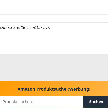
u? So eins für die Füße? :???:
Amazon Produktsuche (Werbung)
Suchen