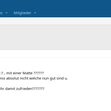
es
Mitglieder
:? , mit einer Matte ??????
ss absolut nicht welche nun gut sind u.
 ihr damit zufrieden???????