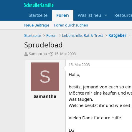
Startseite
Foren
Was ist neu
Resourc
Neue Beiträge
Foren durchsuchen
Startseite
Foren
Lebenshilfe, Rat & Trost
Ratgeber
Sprudelbad
T
B
Samantha
15. Mai 2003
h
e
e
g
15. Mai 2003
m
i
S
Hallo,
e
n
n
n
s
d
besitzt jemand von euch so ein 
t
a
Möchte mir eins kaufen und wei
Samantha
a
t
was taugen.
r
u
Welche besitzt ihr und wie seit
t
m
e
r
Vielen Dank für eure Hilfe.
LG