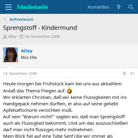
Anmelden
Kaffeeklatsch
Sprengstoff - Kindermund
T
B
Alley
14. November 2006
h
e
e
g
Alley
m
i
Miss Ellie
e
n
n
n
s
d
14. November 2006
#1
t
a
a
t
Heute morgen bei Frühstück kam bei uns aus aktuellem
r
u
Anlaß das Thema Fliegen auf.
t
m
Wir erklärten Christian, daß wir keine Flüssigkeiten mit ins
e
r
Handgepäck nehmen dürften, er also auf seine geliebt
Apfelsaftschorle verzichten muß.
Auf sein "Warum nicht?" sagten wir, daß man Sprengstoff
auch als Flüssigkeit bekommt. Und um das auszuschließen
darf man nicht flüssiges mehr mitnehmen.
Mein Blick fiel auf eine Tube Senf (die wir immer als