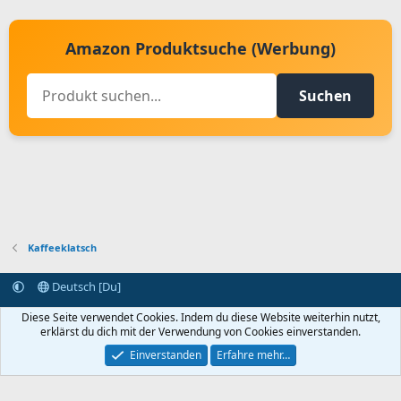
Amazon Produktsuche (Werbung)
Suchen
Kaffeeklatsch
Deutsch [Du]
Kontakt aufnehmen
Bedingungen und Regeln
Datenschutz
Diese Seite verwendet Cookies. Indem du diese Website weiterhin nutzt,
Hilfe
Startseite
R
erklärst du dich mit der Verwendung von Cookies einverstanden.
S
S
Einverstanden
Erfahre mehr…
®
Community platform by XenForo
© 2010-2024 XenForo Ltd.