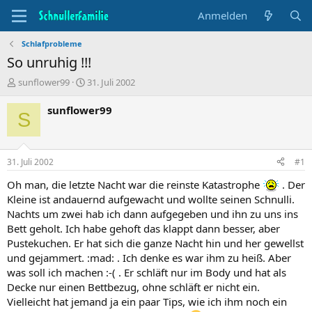
Anmelden
Schlafprobleme
So unruhig !!!
T
B
sunflower99
31. Juli 2002
h
e
e
g
sunflower99
S
m
i
e
n
n
n
s
d
31. Juli 2002
#1
t
a
a
t
Oh man, die letzte Nacht war die reinste Katastrophe
. Der
r
u
Kleine ist andauernd aufgewacht und wollte seinen Schnulli.
t
m
Nachts um zwei hab ich dann aufgegeben und ihn zu uns ins
e
Bett geholt. Ich habe gehoft das klappt dann besser, aber
r
Pustekuchen. Er hat sich die ganze Nacht hin und her gewellst
und gejammert. :mad: . Ich denke es war ihm zu heiß. Aber
was soll ich machen :-( . Er schläft nur im Body und hat als
Decke nur einen Bettbezug, ohne schläft er nicht ein.
Vielleicht hat jemand ja ein paar Tips, wie ich ihm noch ein