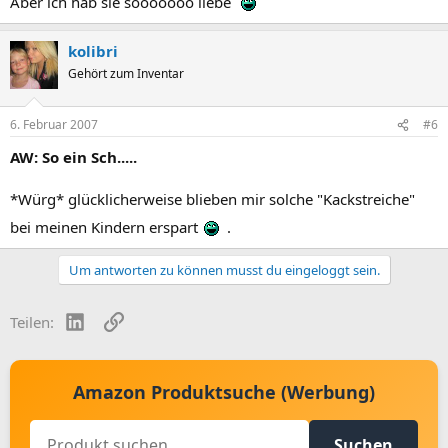
Aber ich hab sie sooooooo liebe
kolibri
Gehört zum Inventar
6. Februar 2007
#6
AW: So ein Sch.....
*Würg* glücklicherweise blieben mir solche "Kackstreiche"
bei meinen Kindern erspart
.
Um antworten zu können musst du eingeloggt sein.
LinkedIn
Link
Teilen:
Amazon Produktsuche (Werbung)
Suchen