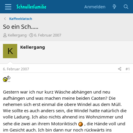
Anmelden
Kaffeeklatsch
So ein Sch.....
T
B
Kellergang
6. Februar 2007
h
e
e
g
Kellergang
K
m
i
e
n
n
n
s
d
6. Februar 2007
#1
t
a
a
t
r
u
t
m
Gestern war ich nur kurz Wäsche abhängen und neu
e
aufhängen und was machen meine beiden Caoten? Die
r
nehemen sich erst einmal die obere Windel aus dem Müll.
Wie sollte es auch anders sein, die Windel hatte natürlich die
volle Ladung. Ich also nichts ahnend ins Wohnzimmer und
sehe die zwei an ihrem Motoriktisch
, die Hände voll und
im Gesicht auch. Ich bin dann nur noch rückwärts ins