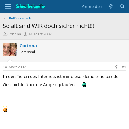
Anmelden
Kaffeeklatsch
So alt sind WIR doch sicher nicht!!!
T
B
Corinna
14. März 2007
h
e
e
g
Corinna
m
i
Forenomi
e
n
n
n
s
d
14. März 2007
#1
t
a
a
t
In den Tiefen des Internets ist mir diese kleine erheiternde
r
u
Geschichte über die Augen gelaufen....
t
m
e
r