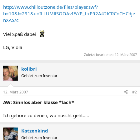
http://www.chilloutzone.de/files/player.swf?
b=10&l=291&u=ILLUMllSOOAvIF//P_LxP92A42lCRCnCHCdje
nXAS/c
Viel Spaß dabei
LG, Viola
Zuletzt bearbeitet:
12. März 2007
kolibri
Gehört zum Inventar
12. März 2007
#2
AW: Sinnlos aber klasse *lach*
Ich gehöre zu denen, wo nüscht geht.....
Katzenkind
Gehört zum Inventar