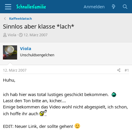
Anmelden
Kaffeeklatsch
Sinnlos aber klasse *lach*
T
B
Viola
12. März 2007
h
e
e
g
Viola
m
i
Unschuldsengelchen
e
n
n
n
s
d
12. März 2007
#1
t
a
a
t
Huhu,
r
u
t
m
e
ich hab hier was total lustiges geschickt bekommen.
r
Lasst den Ton bitte an, kicher....
Einige bekommen das Video wohl nicht abgespielt, ich schon,
ich hoffe ihr auch
EDIT: Neuer Link, der sollte gehen!