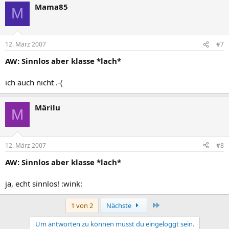
Mama85
M
12. März 2007
#7
AW: Sinnlos aber klasse *lach*
ich auch nicht .-(
Märilu
M
12. März 2007
#8
AW: Sinnlos aber klasse *lach*
ja, echt sinnlos! :wink:
Letzte
1 von 2
Nächste
Um antworten zu können musst du eingeloggt sein.