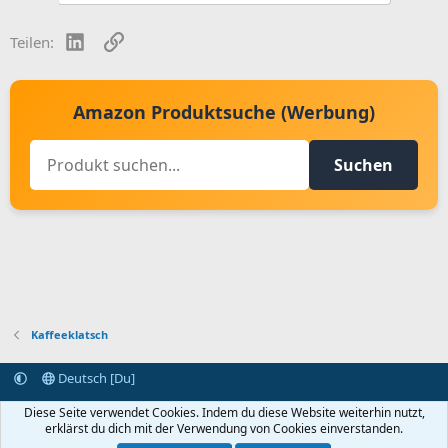
LinkedIn
Link
Teilen:
Amazon Produktsuche (Werbung)
Suchen
Kaffeeklatsch
Deutsch [Du]
Kontakt aufnehmen
Bedingungen und Regeln
Datenschutz
Diese Seite verwendet Cookies. Indem du diese Website weiterhin nutzt,
Hilfe
Startseite
R
erklärst du dich mit der Verwendung von Cookies einverstanden.
S