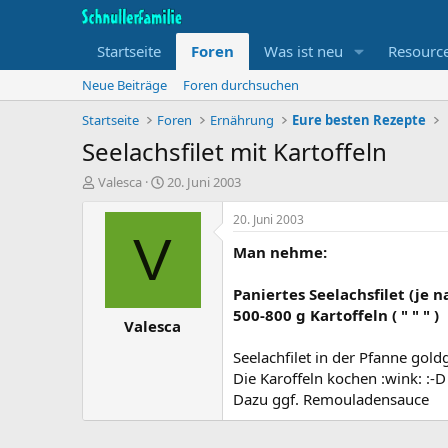
Startseite
Foren
Was ist neu
Resourc
Neue Beiträge
Foren durchsuchen
Startseite
Foren
Ernährung
Eure besten Rezepte
Seelachsfilet mit Kartoffeln
T
B
Valesca
20. Juni 2003
h
e
e
g
20. Juni 2003
m
i
V
Man nehme:
e
n
n
n
s
d
Paniertes Seelachsfilet (je 
t
a
500-800 g Kartoffeln ( " " " )
Valesca
a
t
r
u
Seelachfilet in der Pfanne gold
t
m
Die Karoffeln kochen :wink: :-D
e
r
Dazu ggf. Remouladensauce