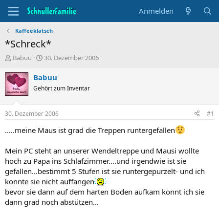
Anmelden
Kaffeeklatsch
*Schreck*
T
B
Babuu
30. Dezember 2006
h
e
e
g
Babuu
m
i
Gehört zum Inventar
e
n
n
n
s
d
30. Dezember 2006
#1
t
a
a
t
.....meine Maus ist grad die Treppen runtergefallen
r
u
t
m
Mein PC steht an unserer Wendeltreppe und Mausi wollte
e
hoch zu Papa ins Schlafzimmer....und irgendwie ist sie
r
gefallen...bestimmt 5 Stufen ist sie runtergepurzelt- und ich
konnte sie nicht auffangen
bevor sie dann auf dem harten Boden aufkam konnt ich sie
dann grad noch abstützen...