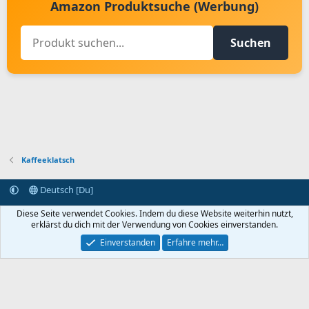
Amazon Produktsuche (Werbung)
Suchen
Kaffeeklatsch
Deutsch [Du]
Kontakt aufnehmen
Bedingungen und Regeln
Datenschutz
Diese Seite verwendet Cookies. Indem du diese Website weiterhin nutzt,
Hilfe
Startseite
R
erklärst du dich mit der Verwendung von Cookies einverstanden.
S
S
Einverstanden
Erfahre mehr…
®
Community platform by XenForo
© 2010-2024 XenForo Ltd.