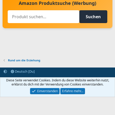
Amazon Produktsuche (Werbung)
Suchen
Rund um die Erziehung
Deutsch [Du]
Kontakt aufnehmen
Bedingungen und Regeln
Datenschutz
Diese Seite verwendet Cookies. Indem du diese Website weiterhin nutzt,
Hilfe
Startseite
R
erklärst du dich mit der Verwendung von Cookies einverstanden.
S
S
Einverstanden
Erfahre mehr…
®
Community platform by XenForo
© 2010-2024 XenForo Ltd.