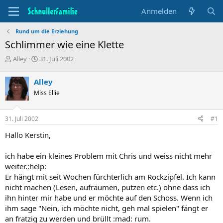
Anmelden
Rund um die Erziehung
Schlimmer wie eine Klette
T
B
Alley
31. Juli 2002
h
e
e
g
Alley
m
i
Miss Ellie
e
n
n
n
s
d
31. Juli 2002
#1
t
a
a
t
Hallo Kerstin,
r
u
t
m
ich habe ein kleines Problem mit Chris und weiss nicht mehr
e
weiter.:help:
r
Er hängt mit seit Wochen fürchterlich am Rockzipfel. Ich kann
nicht machen (Lesen, aufräumen, putzen etc.) ohne dass ich
ihn hinter mir habe und er möchte auf den Schoss. Wenn ich
ihm sage "Nein, ich möchte nicht, geh mal spielen" fängt er
an fratzig zu werden und brüllt :mad: rum.