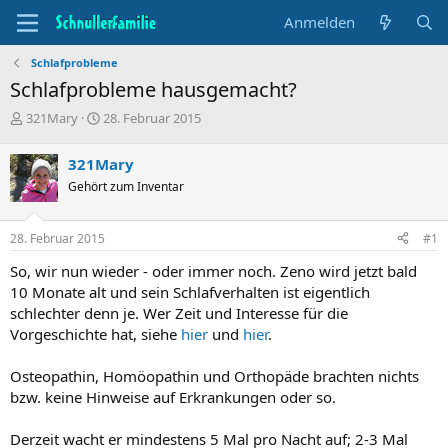
Anmelden
Schlafprobleme
Schlafprobleme hausgemacht?
T
B
321Mary
28. Februar 2015
h
e
e
g
321Mary
m
i
Gehört zum Inventar
e
n
n
n
s
d
28. Februar 2015
#1
t
a
a
t
So, wir nun wieder - oder immer noch. Zeno wird jetzt bald
r
u
10 Monate alt und sein Schlafverhalten ist eigentlich
t
m
schlechter denn je. Wer Zeit und Interesse für die
e
Vorgeschichte hat, siehe
hier
und
hier
.
r
Osteopathin, Homöopathin und Orthopäde brachten nichts
bzw. keine Hinweise auf Erkrankungen oder so.
Derzeit wacht er mindestens 5 Mal pro Nacht auf; 2-3 Mal