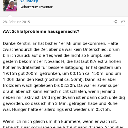
321Mary
Gehört zum Inventar
28. Februar 2015
#7
AW: Schlafprobleme hausgemacht?
Danke Kerstin. Er hat bisher 1er Milumil bekommen. Hatte
zwischendurch die 2er, aber da war kein Unterschied, drum
bin ich zurück auf die 1er, weil die nicht so klumpt. Seit
gestern bekommt er Novalac H, die hat laut KiA extra hohen
Kohlenhydratanteil für bessere Sättigung. Er hat gestern um
19:15h gut 200ml getrunken, um 00:15h ca. 150ml und um
1:00h dann den Rest (nochmal ca. 50ml). Dann ist er aber
trotzdem wach geblieben bis 02:30h. Da war er zwar super
drauf, aber ich kann einfach nicht schlafen, wenn jemand
neben mir aktiv ist. Und irgendwann ist er dann doch unleidig
geworden, so dass ich ihn 3 Min. getragen habe und Ruhe
war. Hunger hatte er allerdings erst wieder um 05:15h.
Wenn ich mich gleich um ihn kümmere, wenn er wach ist,
habe ich zwar sozusagen eine Art Aufwand (tragen, Schnuller