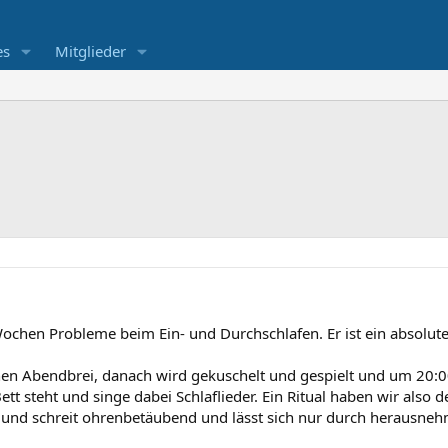
es
Mitglieder
r Wochen Probleme beim Ein- und Durchschlafen. Er ist ein absolut
n Abendbrei, danach wird gekuschelt und gespielt und um 20:00 u
tt steht und singe dabei Schlaflieder. Ein Ritual haben wir also d
lt und schreit ohrenbetäubend und lässt sich nur durch herausne