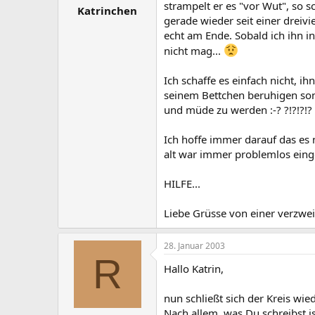
strampelt er es "vor Wut", so s
Katrinchen
gerade wieder seit einer dreivi
echt am Ende. Sobald ich ihn in
nicht mag...
Ich schaffe es einfach nicht, i
seinem Bettchen beruhigen son
und müde zu werden :-? ?!?!?!?
Ich hoffe immer darauf das es n
alt war immer problemlos eing
HILFE...
Liebe Grüsse von einer verzweif
28. Januar 2003
R
Hallo Katrin,
nun schließt sich der Kreis wi
Nach allem, was Du schreibst i