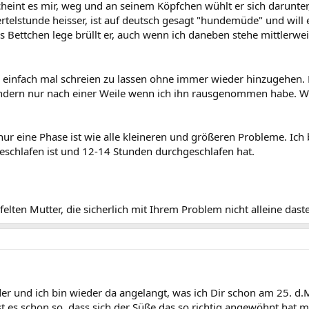
cheint es mir, weg und an seinem Köpfchen wühlt er sich darunter, d
ertelstunde heisser, ist auf deutsch gesagt "hundemüde" und will 
s Bettchen lege brüllt er, auch wenn ich daneben stehe mittlerwei
hn einfach mal schreien zu lassen ohne immer wieder hinzugehen. Er
dern nur nach einer Weile wenn ich ihn rausgenommen habe. Wie
ur eine Phase ist wie alle kleineren und größeren Probleme. Ich 
eschlafen ist und 12-14 Stunden durchgeschlafen hat.
elten Mutter, die sicherlich mit Ihrem Problem nicht alleine dast
eder und ich bin wieder da angelangt, was ich Dir schon am 25. d
st es schon so, dass sich der Süße das so richtig angewöhnt ha