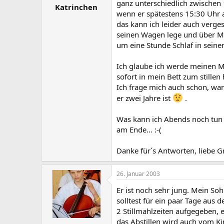
ganz unterschiedlich zwischen 
Katrinchen
wenn er spätestens 15:30 Uhr a
das kann ich leider auch verges
seinen Wagen lege und über Mit
um eine Stunde Schlaf in sein
Ich glaube ich werde meinen M
sofort in mein Bett zum stillen 
Ich frage mich auch schon, wann
er zwei Jahre ist
.
Was kann ich Abends noch tun d
am Ende... :-(
Danke für´s Antworten, liebe G
26. Januar 2003
Er ist noch sehr jung. Mein S
solltest für ein paar Tage aus
2 Stillmahlzeiten aufgegeben, 
das Abstillen wird auch vom K