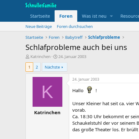
Startseite
Foren
Was ist neu
Resourc
Neue Beiträge
Foren durchsuchen
Startseite
Foren
Babytreff
Schlafprobleme
Schlafprobleme auch bei uns
T
B
Katrinchen
24. Januar 2003
h
e
1
2
Nächste
e
g
m
i
e
n
24. Januar 2003
n
n
K
s
d
Hallo
!
t
a
a
t
Unser Kleiner hat seit ca. vie
r
u
vorab.
Katrinchen
t
m
Ca. 18:30 Uhr bekommt er seine
e
Schaukelstuhl der vor seinem Be
r
das große Theater los. Er brül