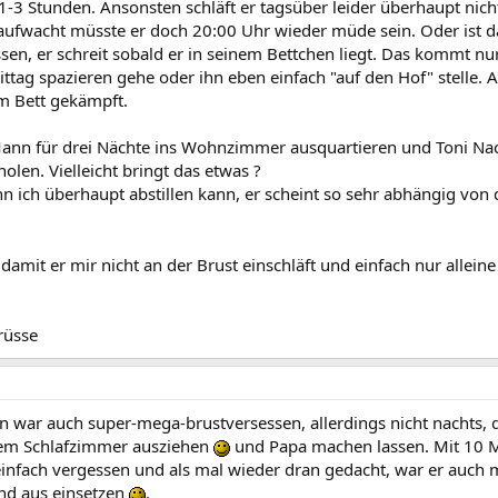
1-3 Stunden. Ansonsten schläft er tagsüber leider überhaupt nich
ufwacht müsste er doch 20:00 Uhr wieder müde sein. Oder ist das
sen, er schreit sobald er in seinem Bettchen liegt. Das kommt nur 
tag spazieren gehe oder ihn eben einfach "auf den Hof" stelle. Al
em Bett gekämpft.
ann für drei Nächte ins Wohnzimmer ausquartieren und Toni Nach
holen. Vielleicht bringt das etwas ?
 ich überhaupt abstillen kann, er scheint so sehr abhängig von de
amit er mir nicht an der Brust einschläft und einfach nur alleine
rüsse
ohn war auch super-mega-brustversessen, allerdings nicht nachts
 dem Schlafzimmer ausziehen
und Papa machen lassen. Mit 10 Mo
einfach vergessen und als mal wieder dran gedacht, war er auch m
ind aus einsetzen
.