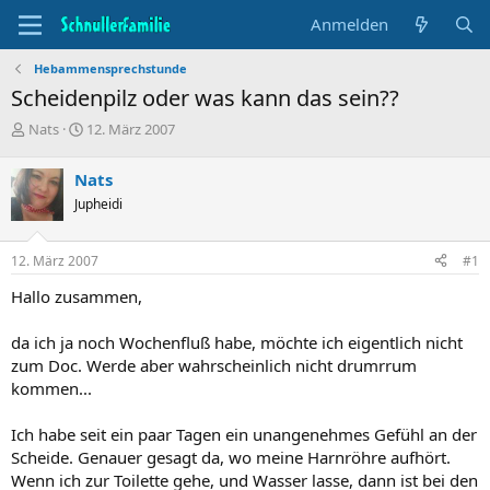
Anmelden
Hebammensprechstunde
Scheidenpilz oder was kann das sein??
T
B
Nats
12. März 2007
h
e
e
g
Nats
m
i
Jupheidi
e
n
n
n
s
d
12. März 2007
#1
t
a
a
t
Hallo zusammen,
r
u
t
m
da ich ja noch Wochenfluß habe, möchte ich eigentlich nicht
e
zum Doc. Werde aber wahrscheinlich nicht drumrrum
r
kommen...
Ich habe seit ein paar Tagen ein unangenehmes Gefühl an der
Scheide. Genauer gesagt da, wo meine Harnröhre aufhört.
Wenn ich zur Toilette gehe, und Wasser lasse, dann ist bei den