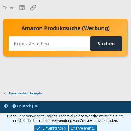
LinkedIn
Link
Teilen:
Amazon Produktsuche (Werbung)
Suchen
Eure besten Rezepte
Deutsch [Du]
Kontakt aufnehmen
Bedingungen und Regeln
Datenschutz
Diese Seite verwendet Cookies. Indem du diese Website weiterhin nutzt,
Hilfe
Startseite
R
erklärst du dich mit der Verwendung von Cookies einverstanden.
S
S
Einverstanden
Erfahre mehr…
®
Community platform by XenForo
© 2010-2024 XenForo Ltd.