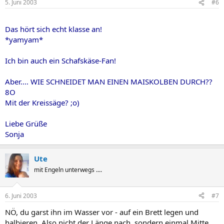
5. Juni 2003
#6
Das hört sich echt klasse an!
*yamyam*
Ich bin auch ein Schafskäse-Fan!
Aber.... WIE SCHNEIDET MAN EINEN MAISKOLBEN DURCH??
8O
Mit der Kreissäge? ;o)
Liebe Grüße
Sonja
Ute
mit Engeln unterwegs ....
6. Juni 2003
#7
NÖ, du garst ihn im Wasser vor - auf ein Brett legen und
halbieren. Also nicht der Länge nach, sondern einmal Mitte