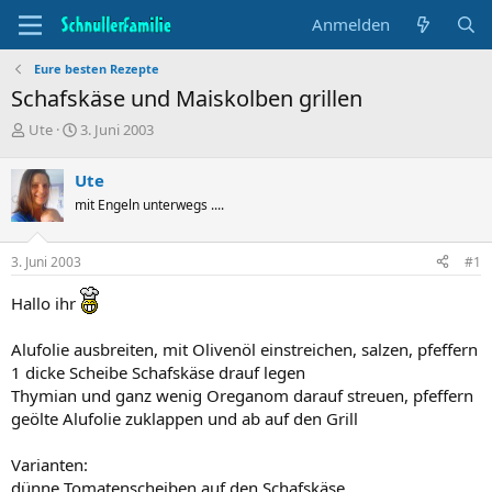
Anmelden
Eure besten Rezepte
Schafskäse und Maiskolben grillen
T
B
Ute
3. Juni 2003
h
e
e
g
Ute
m
i
mit Engeln unterwegs ....
e
n
n
n
s
d
3. Juni 2003
#1
t
a
a
t
Hallo ihr
r
u
t
m
e
Alufolie ausbreiten, mit Olivenöl einstreichen, salzen, pfeffern
r
1 dicke Scheibe Schafskäse drauf legen
Thymian und ganz wenig Oreganom darauf streuen, pfeffern
geölte Alufolie zuklappen und ab auf den Grill
Varianten:
dünne Tomatenscheiben auf den Schafskäse