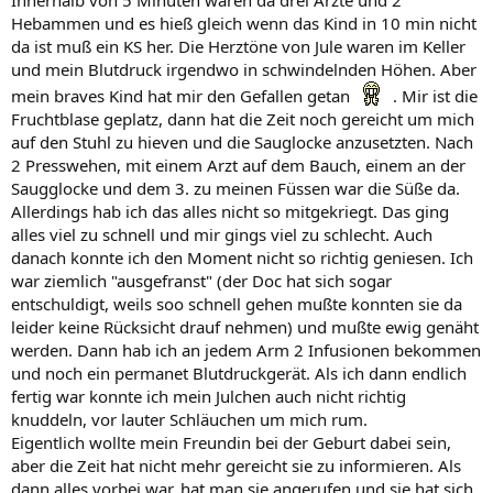
Hebammen und es hieß gleich wenn das Kind in 10 min nicht
da ist muß ein KS her. Die Herztöne von Jule waren im Keller
und mein Blutdruck irgendwo in schwindelnden Höhen. Aber
mein braves Kind hat mir den Gefallen getan
. Mir ist die
Fruchtblase geplatz, dann hat die Zeit noch gereicht um mich
auf den Stuhl zu hieven und die Sauglocke anzusetzten. Nach
2 Presswehen, mit einem Arzt auf dem Bauch, einem an der
Saugglocke und dem 3. zu meinen Füssen war die Süße da.
Allerdings hab ich das alles nicht so mitgekriegt. Das ging
alles viel zu schnell und mir gings viel zu schlecht. Auch
danach konnte ich den Moment nicht so richtig geniesen. Ich
war ziemlich "ausgefranst" (der Doc hat sich sogar
entschuldigt, weils soo schnell gehen mußte konnten sie da
leider keine Rücksicht drauf nehmen) und mußte ewig genäht
werden. Dann hab ich an jedem Arm 2 Infusionen bekommen
und noch ein permanet Blutdruckgerät. Als ich dann endlich
fertig war konnte ich mein Julchen auch nicht richtig
knuddeln, vor lauter Schläuchen um mich rum.
Eigentlich wollte mein Freundin bei der Geburt dabei sein,
aber die Zeit hat nicht mehr gereicht sie zu informieren. Als
dann alles vorbei war, hat man sie angerufen und sie hat sich