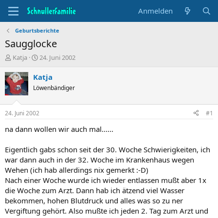
Anmelden
Geburtsberichte
Saugglocke
T
B
Katja
24. Juni 2002
h
e
e
g
Katja
m
i
Löwenbändiger
e
n
n
n
s
d
24. Juni 2002
#1
t
a
a
t
na dann wollen wir auch mal......
r
u
t
m
Eigentlich gabs schon seit der 30. Woche Schwierigkeiten, ich
e
war dann auch in der 32. Woche im Krankenhaus wegen
r
Wehen (ich hab allerdings nix gemerkt :-D)
Nach einer Woche wurde ich wieder entlassen mußt aber 1x
die Woche zum Arzt. Dann hab ich ätzend viel Wasser
bekommen, hohen Blutdruck und alles was so zu ner
Vergiftung gehört. Also mußte ich jeden 2. Tag zum Arzt und