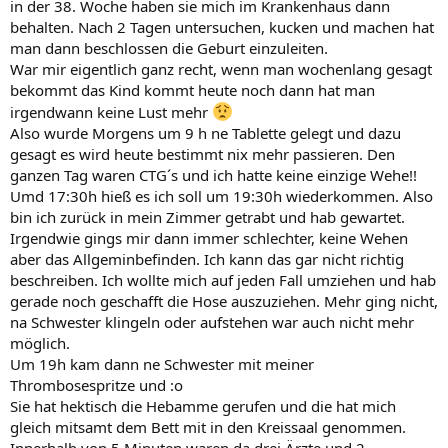
in der 38. Woche haben sie mich im Krankenhaus dann
behalten. Nach 2 Tagen untersuchen, kucken und machen hat
man dann beschlossen die Geburt einzuleiten.
War mir eigentlich ganz recht, wenn man wochenlang gesagt
bekommt das Kind kommt heute noch dann hat man
irgendwann keine Lust mehr
Also wurde Morgens um 9 h ne Tablette gelegt und dazu
gesagt es wird heute bestimmt nix mehr passieren. Den
ganzen Tag waren CTG´s und ich hatte keine einzige Wehe!!
Umd 17:30h hieß es ich soll um 19:30h wiederkommen. Also
bin ich zurück in mein Zimmer getrabt und hab gewartet.
Irgendwie gings mir dann immer schlechter, keine Wehen
aber das Allgeminbefinden. Ich kann das gar nicht richtig
beschreiben. Ich wollte mich auf jeden Fall umziehen und hab
gerade noch geschafft die Hose auszuziehen. Mehr ging nicht,
na Schwester klingeln oder aufstehen war auch nicht mehr
möglich.
Um 19h kam dann ne Schwester mit meiner
Thrombosespritze und :o
Sie hat hektisch die Hebamme gerufen und die hat mich
gleich mitsamt dem Bett mit in den Kreissaal genommen.
Innerhalb von 5 Minuten waren da drei Ärzte und 2