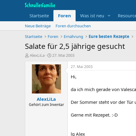
Startseite
Foren
Was ist neu
Resourc
Neue Beiträge
Foren durchsuchen
Startseite
Foren
Ernährung
Eure besten Rezepte
Salate für 2,5 jährige gesucht
T
B
AlexLiLa
27. Mai 2003
h
e
e
g
27. Mai 2003
m
i
Hi,
e
n
n
n
s
d
da ich mich gerade von Valesca
t
a
AlexLiLa
a
t
Der Sommer steht vor der Tür u
r
u
Gehört zum Inventar
t
m
Gerne mit Rezepet. :-D
e
r
lg Alex