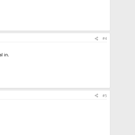
#4
l in.
#5