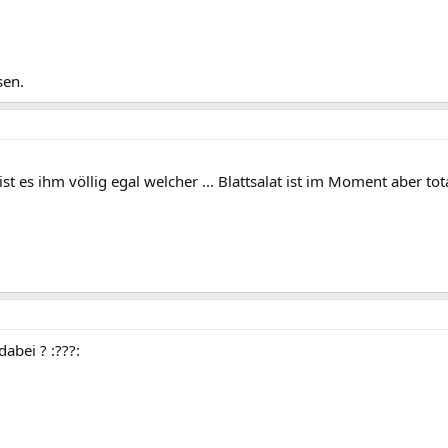
sen.
 ist es ihm völlig egal welcher ... Blattsalat ist im Moment aber tota
abei ? :???: