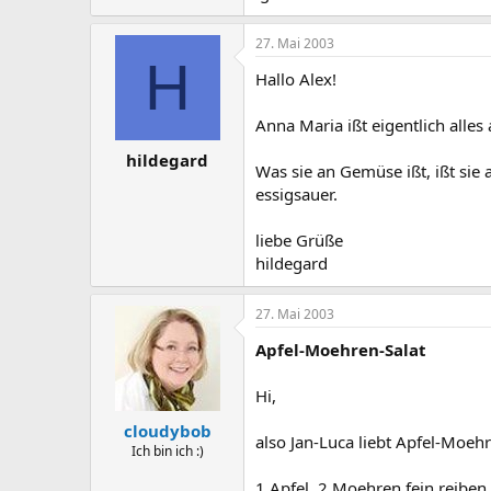
27. Mai 2003
H
Hallo Alex!
Anna Maria ißt eigentlich alles
hildegard
Was sie an Gemüse ißt, ißt sie 
essigsauer.
liebe Grüße
hildegard
27. Mai 2003
Apfel-Moehren-Salat
Hi,
cloudybob
also Jan-Luca liebt Apfel-Moehr
Ich bin ich :)
1 Apfel, 2 Moehren fein reiben