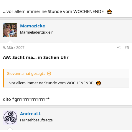
...vor allem immer ne Stunde vom WOCHENENDE
Mamazicke
Marmeladenzicklein
9. März 2007
#5
AW: Sacht ma... in Sachen Uhr
Giovanna hat gesagt.:
...vor allem immer ne Stunde vom WOCHENENDE
dito *grrrrrrrrrrrrrrrrr*
AndreaLL
Fernsehbeauftragte