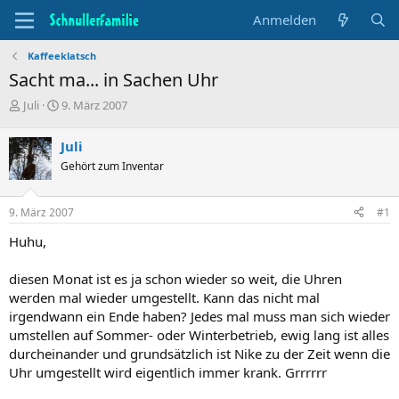
Anmelden
Kaffeeklatsch
Sacht ma... in Sachen Uhr
T
B
Juli
9. März 2007
h
e
e
g
Juli
m
i
Gehört zum Inventar
e
n
n
n
s
d
9. März 2007
#1
t
a
a
t
Huhu,
r
u
t
m
diesen Monat ist es ja schon wieder so weit, die Uhren
e
werden mal wieder umgestellt. Kann das nicht mal
r
irgendwann ein Ende haben? Jedes mal muss man sich wieder
umstellen auf Sommer- oder Winterbetrieb, ewig lang ist alles
durcheinander und grundsätzlich ist Nike zu der Zeit wenn die
Uhr umgestellt wird eigentlich immer krank. Grrrrrr