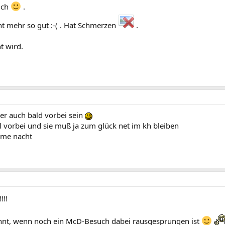
ich
.
t mehr so gut :-( . Hat Schmerzen
.
t wird.
her auch bald vorbei sein
ll vorbei und sie muß ja zum glück net im kh bleiben
hme nacht
!!!
elohnt, wenn noch ein McD-Besuch dabei rausgesprungen ist