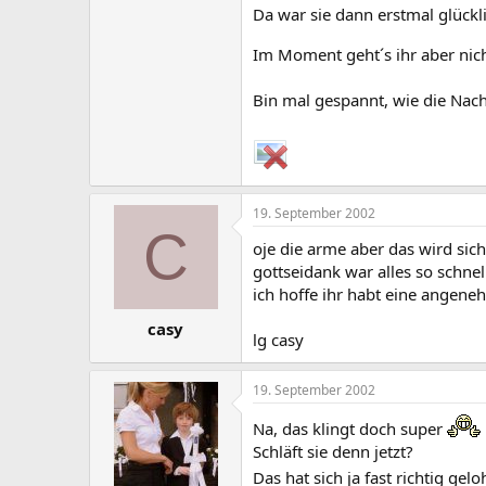
Da war sie dann erstmal glückl
Im Moment geht´s ihr aber nich
Bin mal gespannt, wie die Nach
19. September 2002
C
oje die arme aber das wird sic
gottseidank war alles so schne
ich hoffe ihr habt eine angene
casy
lg casy
19. September 2002
Na, das klingt doch super
!
Schläft sie denn jetzt?
Das hat sich ja fast richtig g