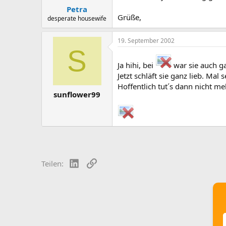
Petra
Grüße,
desperate housewife
19. September 2002
S
Ja hihi, bei
war sie auch ga
Jetzt schläft sie ganz lieb. Mal
Hoffentlich tut´s dann nicht m
sunflower99
LinkedIn
Link
Teilen: