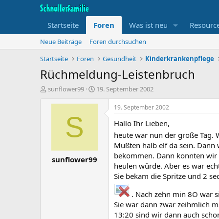
Startseite
Foren
Was ist neu
Resourc
Neue Beiträge
Foren durchsuchen
Startseite
Foren
Gesundheit
Kinderkrankenpflege
Rüchmeldung-Leistenbruch
T
B
sunflower99
19. September 2002
h
e
e
g
19. September 2002
m
i
S
Hallo Ihr Lieben,
e
n
n
n
heute war nun der große Tag. 
s
d
Mußten halb elf da sein. Dann 
t
a
bekommen. Dann konnten wir uns
sunflower99
a
t
heulen würde. Aber es war echt
r
u
Sie bekam die Spritze und 2 se
t
m
e
. Nach zehn min 8O war si
r
Sie war dann zwar zeihmlich ma
13:20 sind wir dann auch schon 