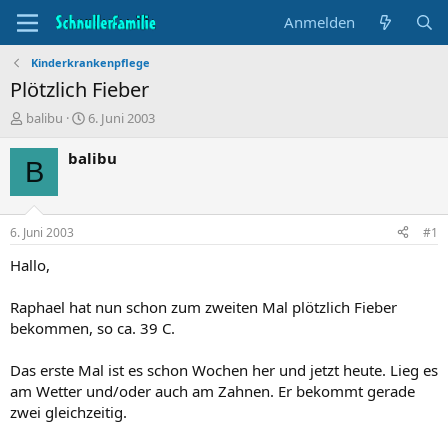
Anmelden
Kinderkrankenpflege
Plötzlich Fieber
T
B
balibu
6. Juni 2003
h
e
e
g
balibu
B
m
i
e
n
n
n
s
d
6. Juni 2003
#1
t
a
a
t
Hallo,
r
u
t
m
Raphael hat nun schon zum zweiten Mal plötzlich Fieber
e
bekommen, so ca. 39 C.
r
Das erste Mal ist es schon Wochen her und jetzt heute. Lieg es
am Wetter und/oder auch am Zahnen. Er bekommt gerade
zwei gleichzeitig.