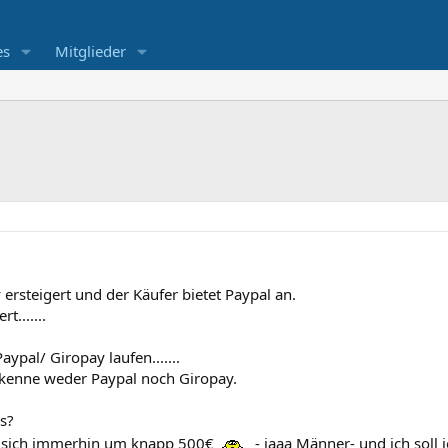
es
Mitglieder
ersteigert und der Käufer bietet Paypal an.
t.......
ypal/ Giropay laufen.......
h kenne weder Paypal noch Giropay.
us?
s sich immerhin um knapp 500€
- jaaa Männer- und ich soll 