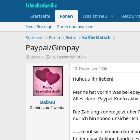
Startseite
Foren
Was ist neu
Resourc
Neue Beiträge
Foren durchsuchen
Startseite
Foren
Bistro
Kaffeeklatsch
Paypal/Giropay
T
B
Babuu
15. Dezember 2006
h
e
e
g
15. Dezember 2006
m
i
Huhuuu ihr lieben!
e
n
n
n
s
d
Männe hat vorhin was bei ebay 
t
a
Alles klaro- Paypal-Konto aktivier
Babuu
a
t
r
u
Gehört zum Inventar
Die Zahlung könnte jetzt über Pa
t
m
nur ich bin soooo unsicher!Ic
e
r
......kennt sich jemand damit a
In der ebay-Auktion handelt e