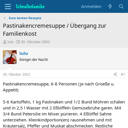
Anmelden
Eure besten Rezepte
Pastinakencremesuppe / Übergang zur
Familienkost
T
B
lulu
30. Oktober 2002
h
e
e
g
lulu
m
i
Königin der Nacht
e
n
n
n
s
d
30. Oktober 2002
#1
t
a
a
t
Pastinakencremesuppe, 6-8 Personen (je nach Groeße u.
r
u
Appetit)
t
m
e
5-6 Kartoffeln, 1 kg Pastinaken und 1/2 Bund Möhren schälen
r
und in 2,5 l Wasser mit 2 Eßlöffeln Gemüsebrühe garen. Mit
3/4 Bund Petersilie im Mixer pürieren. 4 Eßlöffel Sahne
unterziehen. Kleinkindportion(en) rausnehmen und mit
Kräutersalz, Pfeffer und Muskat abschmecken. Restliche