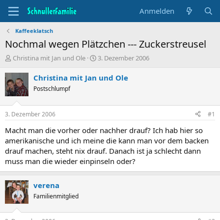
Anmelden
Kaffeeklatsch
Nochmal wegen Plätzchen --- Zuckerstreusel
T
B
Christina mit Jan und Ole
3. Dezember 2006
h
e
e
g
Christina mit Jan und Ole
m
i
Postschlumpf
e
n
n
n
s
d
3. Dezember 2006
#1
t
a
a
t
Macht man die vorher oder nachher drauf? Ich hab hier so
r
u
amerikanische und ich meine die kann man vor dem backen
t
m
drauf machen, steht nix drauf. Danach ist ja schlecht dann
e
muss man die wieder einpinseln oder?
r
verena
Familienmitglied