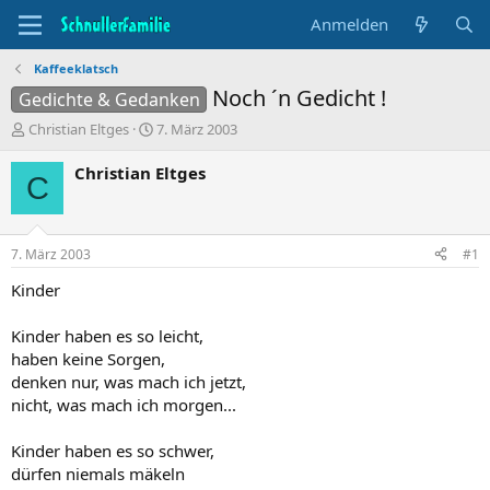
Anmelden
Kaffeeklatsch
Noch ´n Gedicht !
Gedichte & Gedanken
T
B
Christian Eltges
7. März 2003
h
e
e
g
Christian Eltges
C
m
i
e
n
n
n
s
d
7. März 2003
#1
t
a
a
t
Kinder
r
u
t
m
Kinder haben es so leicht,
e
haben keine Sorgen,
r
denken nur, was mach ich jetzt,
nicht, was mach ich morgen...
Kinder haben es so schwer,
dürfen niemals mäkeln