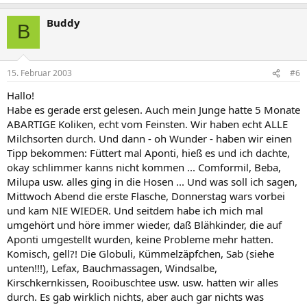
Buddy
B
15. Februar 2003
#6
Hallo!
Habe es gerade erst gelesen. Auch mein Junge hatte 5 Monate
ABARTIGE Koliken, echt vom Feinsten. Wir haben echt ALLE
Milchsorten durch. Und dann - oh Wunder - haben wir einen
Tipp bekommen: Füttert mal Aponti, hieß es und ich dachte,
okay schlimmer kanns nicht kommen ... Comformil, Beba,
Milupa usw. alles ging in die Hosen ... Und was soll ich sagen,
Mittwoch Abend die erste Flasche, Donnerstag wars vorbei
und kam NIE WIEDER. Und seitdem habe ich mich mal
umgehört und höre immer wieder, daß Blähkinder, die auf
Aponti umgestellt wurden, keine Probleme mehr hatten.
Komisch, gell?! Die Globuli, Kümmelzäpfchen, Sab (siehe
unten!!!), Lefax, Bauchmassagen, Windsalbe,
Kirschkernkissen, Rooibuschtee usw. usw. hatten wir alles
durch. Es gab wirklich nichts, aber auch gar nichts was