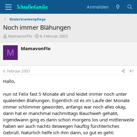
Anmelden
Kinderkrankenpflege
Noch immer Blähungen
T
B
MamavonFlo
6. Februar 2003
h
e
e
g
MamavonFlo
M
m
i
e
n
n
n
s
d
6. Februar 2003
#1
t
a
a
t
Hallo,
r
u
t
m
nun ist Felix fast 5 Monate alt und leidet immer noch unter
e
quälenden Blähungen. Eigentlich ist es im Laufe der Monate
r
immer schlimmer geworden, anfangs war noch alles okay,
dann hat er manchmal nachmittags Bauchweh gehabt,
irgendwann ging es dann schon morgens los und mittlerweile
haben wir auch nachts deswegen häuftig fürchterliches
Gebrüll. Natürlich helfe ich ihm dann, so gut es geht: