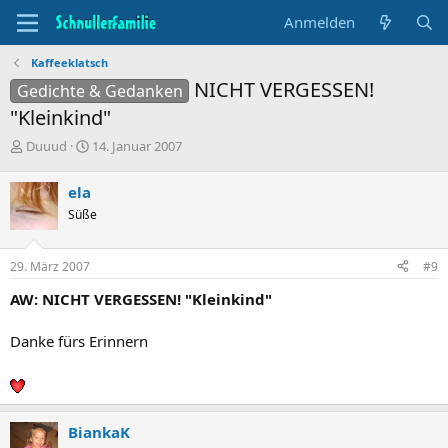
Anmelden
Kaffeeklatsch
NICHT VERGESSEN!
Gedichte & Gedanken
"Kleinkind"
T
B
Duuud
14. Januar 2007
h
e
e
g
ela
m
i
Süße
e
n
n
n
s
d
29. März 2007
#9
t
a
a
t
AW: NICHT VERGESSEN! "Kleinkind"
r
u
t
m
Danke fürs Erinnern
e
r
BiankaK