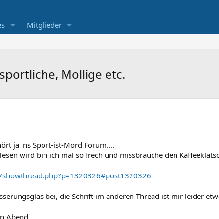
es
Mitglieder
sportliche, Mollige etc.
hört ja ins Sport-ist-Mord Forum....
lesen wird bin ich mal so frech und missbrauche den Kaffeeklats
.de/showthread.php?p=1320326#post1320326
sserungsglas bei, die Schrift im anderen Thread ist mir leider e
en Abend