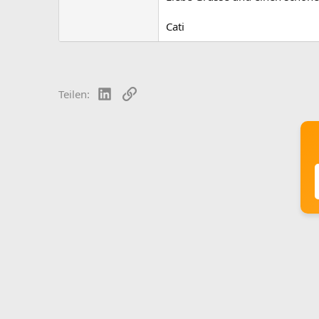
Cati
LinkedIn
Link
Teilen: