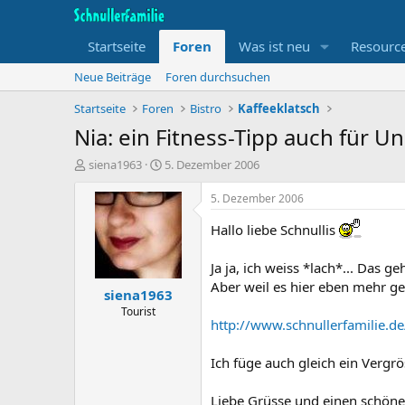
Startseite
Foren
Was ist neu
Resourc
Neue Beiträge
Foren durchsuchen
Startseite
Foren
Bistro
Kaffeeklatsch
Nia: ein Fitness-Tipp auch für Un
T
B
siena1963
5. Dezember 2006
h
e
e
g
5. Dezember 2006
m
i
e
n
Hallo liebe Schnullis
n
n
s
d
Ja ja, ich weiss *lach*... Das ge
t
a
Aber weil es hier eben mehr ge
siena1963
a
t
r
u
Tourist
http://www.schnullerfamilie
t
m
e
r
Ich füge auch gleich ein Vergrö
Liebe Grüsse und einen schön